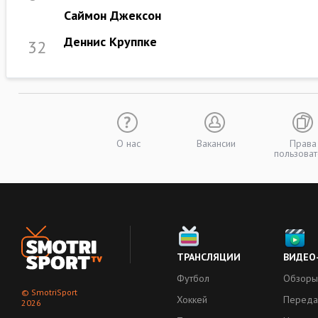
Саймон Джексон
Деннис Круппке
32
О нас
Вакансии
Права
пользоват
ТРАНСЛЯЦИИ
ВИДЕО
Футбол
Обзоры
© SmotriSport
Хоккей
Переда
2026