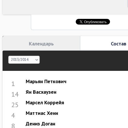
Календарь
Состав
2013/2014
Марьян Петкович
1
Ян Васхаузен
14
Марсел Коррейя
25
Маттиас Хенн
4
Дениз Доган
8