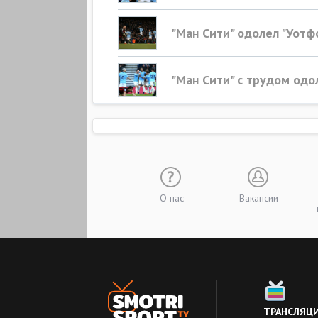
"Ман Сити" одолел "Уотф
"Ман Сити" с трудом одо
О нас
Вакансии
ТРАНСЛЯЦ