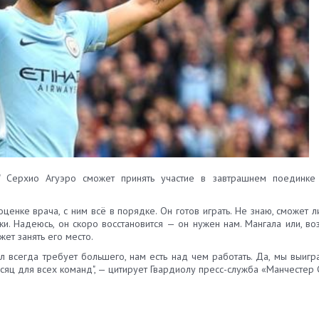
" Серхио Агуэро сможет принять участие в завтрашнем поединке
оценке врача, с ним всё в порядке. Он готов играть. Не знаю, сможет 
вки. Надеюсь, он скоро восстановится — он нужен нам. Мангала или, во
ет занять его место.
л всегда требует большего, нам есть над чем работать. Да, мы выигр
сяц для всех команд", — цитирует Гвардиолу пресс-служба «Манчестер 