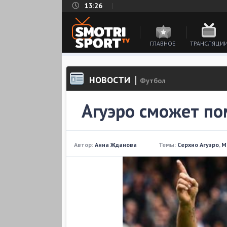
13:26
ГЛАВНОЕ
ТРАНСЛЯЦИ
НОВОСТИ
Футбол
Агуэро сможет по
Автор:
Анна Жданова
Темы:
Серхио Агуэро
,
М