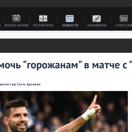
И
ВИДЕО-АРХИВ
РЕЗУЛЬТАТЫ
НОВОСТИ
БУКМЕКЕРЫ
LIVESCOR
мочь "горожанам" в матче с
анчестер Сити
,
Арсенал