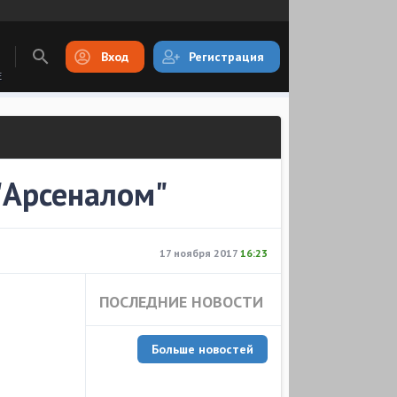
Вход
Регистрация
E
 "Арсеналом"
17 ноября 2017
16:23
ПОСЛЕДНИЕ НОВОСТИ
Больше новостей