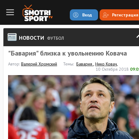
Вход
Регистрация
НОВОСТИ
ФУТБОЛ
"Бавария" близка к увольнению Ковача
Автор:
Валерий Хромский
Темы:
Бавария
,
Нико Ковач
,
10 Октября 2018
09:0