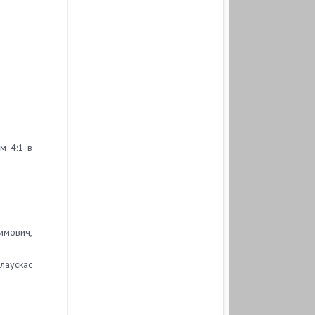
м 4:1 в
симович,
злаускас