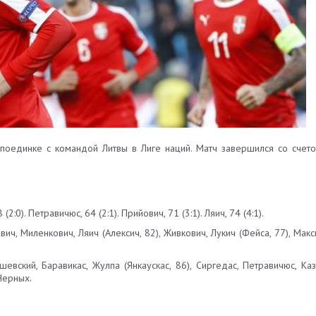
поединке с командой Литвы в Лиге наций. Матч завершился со счето
 (2:0). Петравичюс, 64 (2:1). Прийович, 71 (3:1). Ляич, 74 (4:1).
вич, Миленкович, Ляич (Алексич, 82), Живкович, Лукич (Фейса, 77), Мак
ушевский, Баравикас, Жулпа (Янкаускас, 86), Сиргедас, Петравичюс, Ка
 Черных.