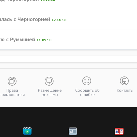
алась с Черногорией
12.10.18
ую с Румынией
11.09.18
Права
Размещение
Сообщить об
Контакты
пользователя
рекламы
ошибке