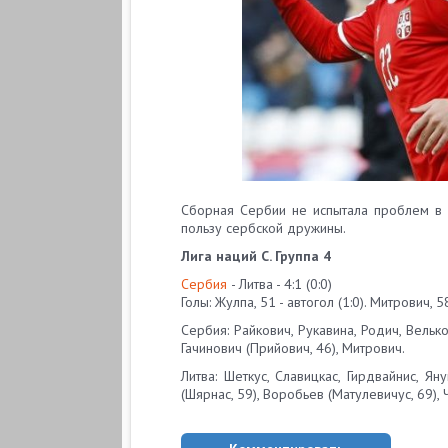
Сборная Сербии не испытала проблем в 
пользу сербской дружины.
Лига наций C. Группа 4
Сербия
- Литва - 4:1 (0:0)
Голы: Жулпа, 51 - автогол (1:0). Митрович, 58
Сербия: Райкович, Рукавина, Родич, Велько
Гачинович (Прийович, 46), Митрович.
Литва: Шеткус, Славицкас, Гирдвайнис, Ян
(Шярнас, 59), Воробьев (Матулевичус, 69),