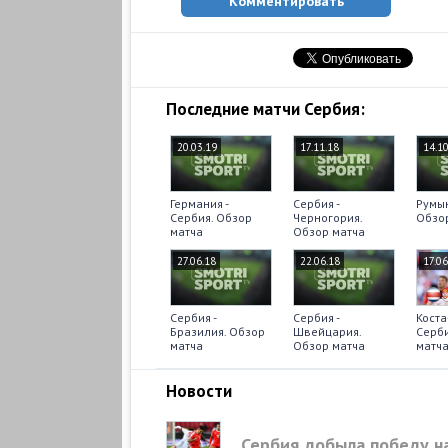
Комментировать
Последние матчи Сербия:
20.03.19
17.11.18
14.10
Германия -
Сербия -
Румын
Сербия. Обзор
Черногория.
Обзо
матча
Обзор матча
27.06.18
22.06.18
17.06
Сербия -
Сербия -
Коста
Бразилия. Обзор
Швейцария.
Серби
матча
Обзор матча
матч
Новости
Сербия добыла победу н