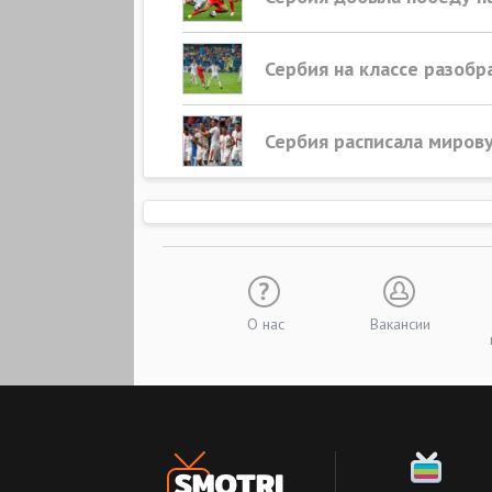
Сербия на классе разобр
Сербия расписала миров
О нас
Вакансии