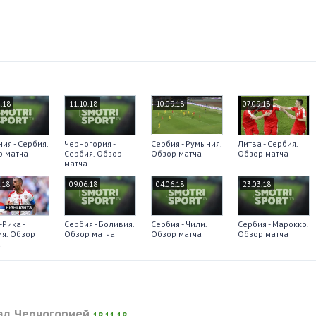
.18
11.10.18
10.09.18
07.09.18
ия - Сербия.
Черногория -
Сербия - Румыния.
Литва - Сербия.
р матча
Сербия. Обзор
Обзор матча
Обзор матча
матча
.18
09.06.18
04.06.18
23.03.18
-Рика -
Сербия - Боливия.
Сербия - Чили.
Сербия - Марокко.
я. Обзор
Обзор матча
Обзор матча
Обзор матча
а
ад Черногорией
18.11.18