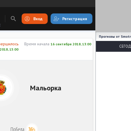
Вход
Регистрация
E
Прогнозы от Smotr
вершилось
Время начала
16 сентября 2018, 13:00
СЕГОД
2018, 15:00
Мальорка
Победа
36
%