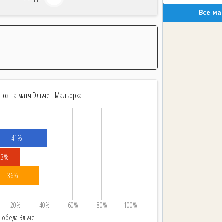
Все ма
ноз на матч Эльче - Мальорка
41%
23%
36%
20%
40%
60%
80%
100%
Победа Эльче