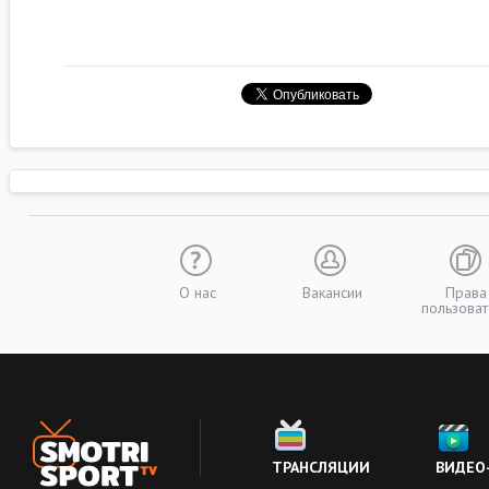
О нас
Вакансии
Права
пользоват
ТРАНСЛЯЦИИ
ВИДЕО