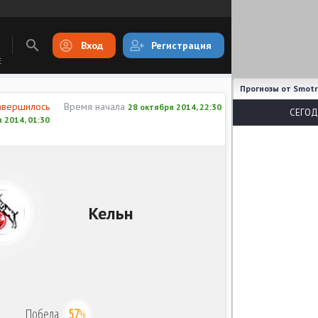
Вход
Регистрация
E
Прогнозы от Smotr
авершилось
Время начала
28 октября 2014, 22:30
СЕГОД
 2014, 01:30
Кельн
Победа
57
%