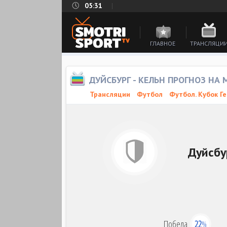
05:31
ГЛАВНОЕ
ТРАНСЛЯЦИ
ДУЙСБУРГ - КЕЛЬН ПРОГНОЗ НА 
Трансляции
Футбол
Футбол. Кубок Г
Дуйсбу
Победа
22
%