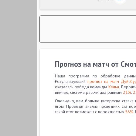
Прогноз на матч от Смо
Наша программа по обработке данных
Результирующий
прогноз на матч Дуйсбур
оказалась победа команды
Кельн
. Вероят
вничью, система рассчитала равным
21%
.
2
Очевидно, вам больше интересна ставка 
игры. Проведя анализ последних ста пое
такой итог возможен с вероятностью
56%
.