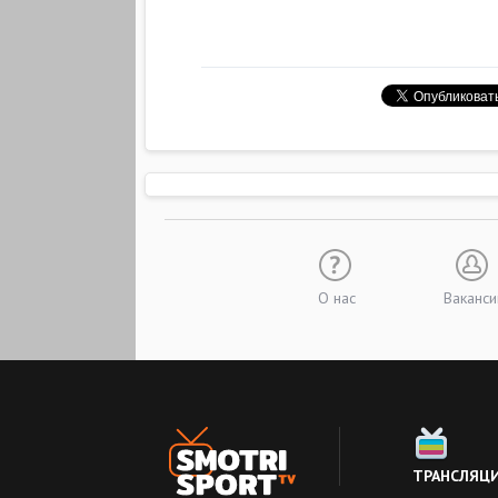
О нас
Ваканси
ТРАНСЛЯЦ