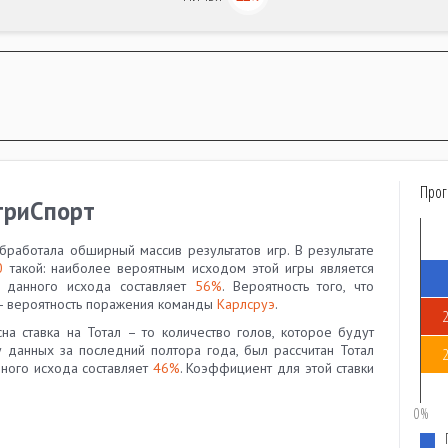
Прог
триСпорт
работала обширный массив результатов игр. В результате
0
такой: наиболее вероятным исходом этой игры является
ь данного исхода составляет
56%
. Вероятность того, что
- вероятность поражения команды
Карлсруэ
.
а ставка на Тотал – то количество голов, которое будут
 данных за последний полтора года, был рассчитан Тотал
нного исхода составляет
46%
. Коэффициент для этой ставки
0%