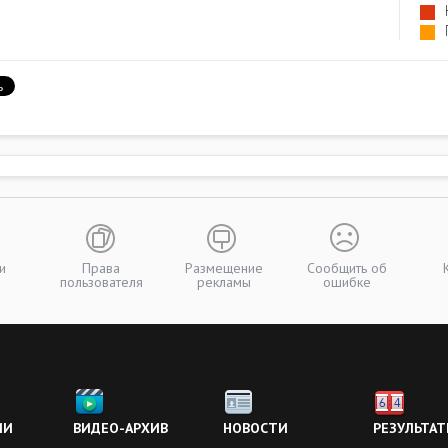
и
Права
Размещение
Сообщить об
пользователя
рекламы
ошибке
ИИ
ВИДЕО-АРХИВ
НОВОСТИ
РЕЗУЛЬТАТ