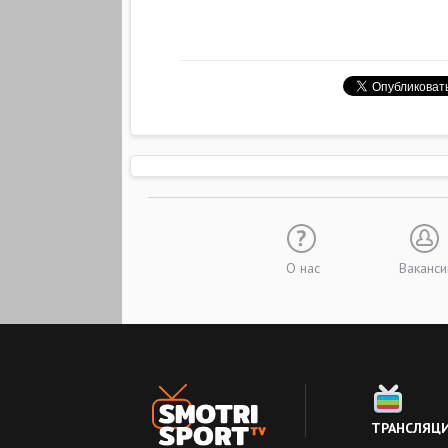
О нас
Ваканси
ТРАНСЛЯЦ