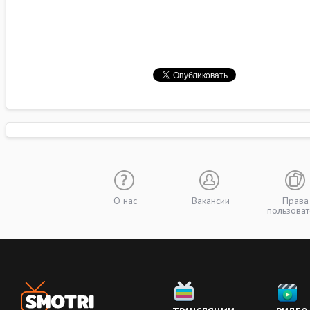
О нас
Вакансии
Права
пользоват