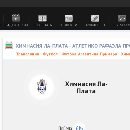
И
ВИДЕО-АРХИВ
РЕЗУЛЬТАТЫ
НОВОСТИ
БУКМЕКЕРЫ
LIVESCOR
ХИМНАСИЯ ЛА-ПЛАТА - АТЛЕТИКО РАФАЭЛА ПР
Трансляции
Футбол
Футбол. Аргентина. Примера
Химн
Химнасия Ла-
Плата
Победа
61
%