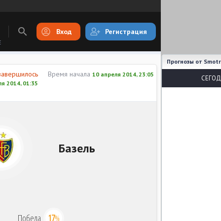
Вход
Регистрация
E
Прогнозы от Smotr
завершилось
Время начала
10 апреля 2014, 23:05
СЕГОД
я 2014, 01:35
Базель
Победа
17
%