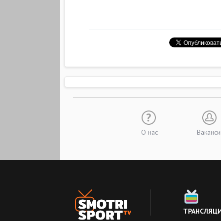
О нас
Ваканси
ТРАНСЛЯЦ