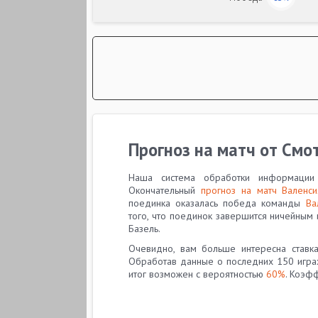
Прогноз на матч от Смо
Наша система обработки информации
Окончательный
прогноз на матч Валенси
поединка оказалась победа команды
Ва
того, что поединок завершится ничейным
Базель.
Очевидно, вам больше интересна ставка
Обработав данные о последних 150 играх,
итог возможен с вероятностью
60%
. Коэф