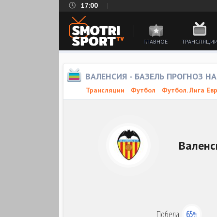
17:00
ГЛАВНОЕ
ТРАНСЛЯЦИ
ВАЛЕНСИЯ - БАЗЕЛЬ ПРОГНОЗ Н
Трансляции
Футбол
Футбол. Лига Ев
Валенс
Победа
65
%