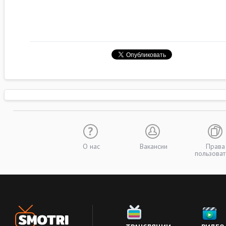
О нас
Вакансии
Права
пользоват