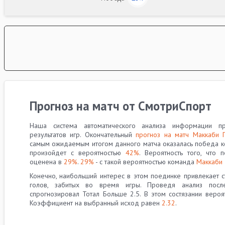
Прогноз на матч от СмотриСпорт
Наша система автоматического анализа информации пр
результатов игр. Окончательный
прогноз на матч Маккаби П
самым ожидаемым итогом данного матча оказалась победа
произойдет с вероятностью
42%
. Вероятность того, что
оценена в
29%
.
29%
- с такой вероятностью команда
Маккаби 
Конечно, наибольший интерес в этом поединке привлекает с
голов, забитых во время игры. Проведя анализ посл
спрогнозировал Тотал Больше 2.5. В этом состязании веро
Коэффициент на выбранный исход равен
2.32
.