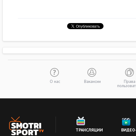
О нас
Вакансии
Права
пользоват
ТРАНСЛЯЦИИ
ВИДЕО