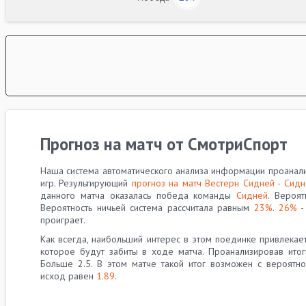
Прогноз на матч от СмотриСпорт
Наша система автоматического анализа информации проанал
игр. Результирующий
прогноз на матч Вестерн Сидней - Сидн
данного матча оказалась победа команды
Сидней
. Вероя
Вероятность ничьей система рассчитала равным
23%
.
26%
-
проиграет.
Как всегда, наибольший интерес в этом поединке привлекает 
которое будут забиты в ходе матча. Проанализировав итог
Больше 2.5. В этом матче такой итог возможен с вероятн
исход равен
1.89
.