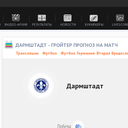
И
ВИДЕО-АРХИВ
РЕЗУЛЬТАТЫ
НОВОСТИ
БУКМЕКЕРЫ
LIVESCOR
ДАРМШТАДТ - ГРОЙТЕР ПРОГНОЗ НА МАТЧ
Трансляции
Футбол
Футбол. Германия. Вторая Бундесл
Дармштадт
Победа
48
%