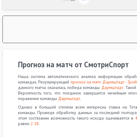
Прогноз на матч от СмотриСпорт
Наша система автоматического анализа информации обраб
командах. Результирующий
прогноз на матч Дармштадт - Грой
данного матча оказалась победа команды
Дармштадт
. Тако
Вероятность того, что поединок завершится ничейным ит
поражения команды
Дармштадт
.
Однако в большей степени всем интересна ставка на Тот
команды. Проведя обработку данных за последний полтора 
этом состязании возможность такого исхода оценивается в
равен
2.18
.