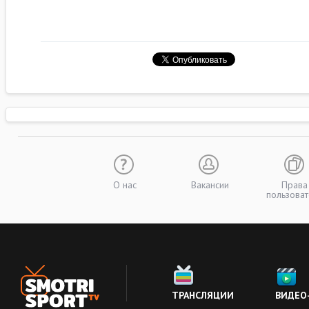
О нас
Вакансии
Права
пользоват
ТРАНСЛЯЦИИ
ВИДЕО