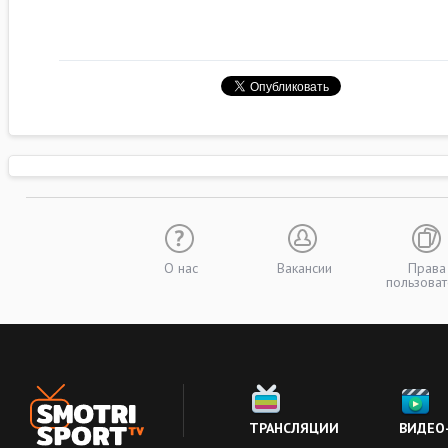
О нас
Вакансии
Права
пользоват
ТРАНСЛЯЦИИ
ВИДЕО