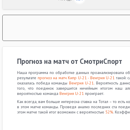
Прогноз на матч от СмотриСпорт
Наша программа по обработке данных проанализировала об
результате
прогноз на матч Кипр U-21 - Венгрия U-21
такой: 
оказалась победа команды
Венгрия U-21
. Вероятность данн
того, что поединок завершится ничейным итогом наш а
вероятностью команда
Венгрия U-21
проиграет.
Как всегда, вам больше интересна ставка на Тотал – то есть к
в этом матче команды. Проведя анализ последних ста поедин
этом матче такой итог возможен с вероятностью
52%
. Коэффи