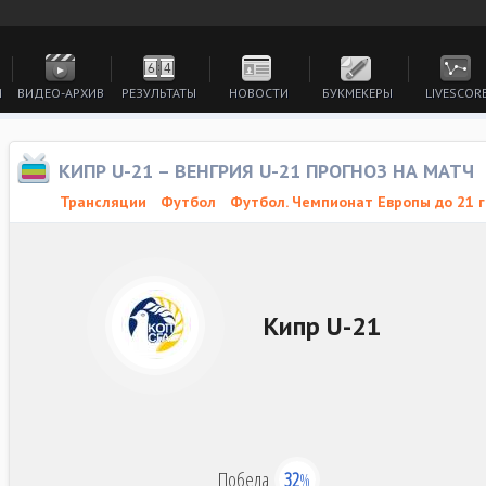
И
ВИДЕО-АРХИВ
РЕЗУЛЬТАТЫ
НОВОСТИ
БУКМЕКЕРЫ
LIVESCOR
КИПР U-21 – ВЕНГРИЯ U-21 ПРОГНОЗ НА МАТЧ
Трансляции
Футбол
Футбол. Чемпионат Европы до 21 
Кипр U-21
Победа
32
%