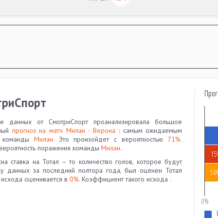
Прог
триСпорт
тке данных от СмотриСпорт проанализировала большое
чный
прогноз на матч Милан - Верона
: самым ожидаемым
да команды
Милан
. Это произойдет с вероятностью
71%
.
 вероятность поражения команды
Милан
.
15
а ставка на Тотал – то количество голов, которое будут
у данных за последний полтора года, был оценен Тотал
14
о исхода оценивается в
0%
. Коэффициент такого исхода
.
0%