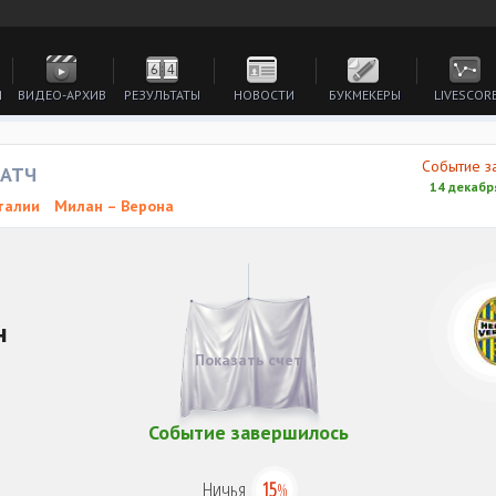
И
ВИДЕО-АРХИВ
РЕЗУЛЬТАТЫ
НОВОСТИ
БУКМЕКЕРЫ
LIVESCOR
Событие з
МАТЧ
14 декабря
талии
Милан – Верона
н
Показать счет
Событие завершилось
Ничья
15
%