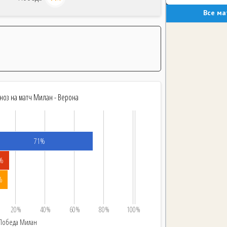
Все ма
ноз на матч Милан - Верона
71%
%
%
20%
40%
60%
80%
100%
Победа Милан