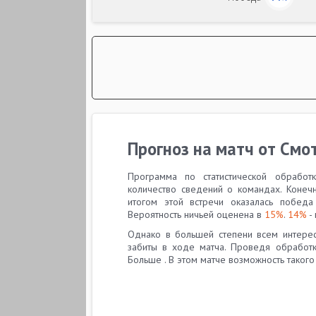
Прогноз на матч от Смо
Программа по статистической обрабо
количество сведений о командах. Коне
итогом этой встречи оказалась побе
Вероятность ничьей оценена в
15%
.
14%
-
Однако в большей степени всем интересн
забиты в ходе матча. Проведя обработк
Больше . В этом матче возможность таког