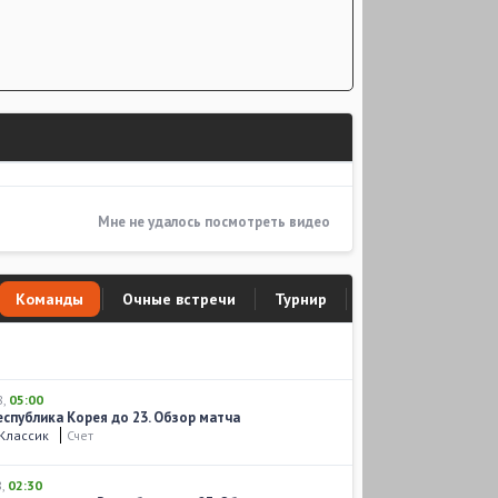
Мне не удалось посмотреть видео
Команды
Очные встречи
Турнир
8
,
05:00
еспублика Корея до 23. Обзор матча
Классик
Счет
8
,
02:30