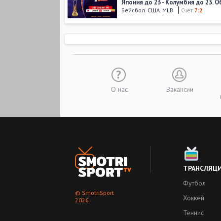
Япония до 23 - Колумбия до 23. 
Бейсбол. США. MLB
Счет
7:2
22 октября 2018
,
18:00
Нидерланды до 23 - Япония до 23
Бейсбол. Мировой Классик
Счет
07 ноября 2016
,
02:00
Австралия до 23 - Япония до 23. 
Бейсбол. Мировой Классик
Счет
О нас
Вакансии
06 ноября 2016
,
02:30
Япония до 23 - Мексика до 23. О
Бейсбол. Мировой Классик
Счет
05 ноября 2016
,
03:00
Япония до 23 - Панама до 23. Об
Бейсбол. Мировой Классик
Счет
ТРАНСЛЯЦ
Футбол
Больше видео
© SmotriSport
Хоккей
2026
Теннис