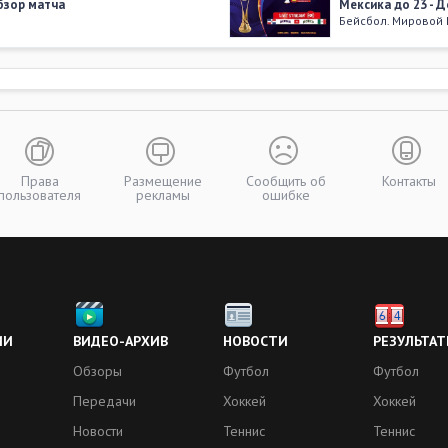
Обзор матча
Мексика до 23 - 
Бейсбол. Мировой 
23 октября 201
. Обзор матча
Колумбия до 23 - 
Бейсбол. Мировой 
06 ноября 2016
Обзор матча
Япония до 23 - Ме
Бейсбол. Мировой 
Права
Размещение
Сообщить об
Контакты
пользователя
рекламы
ошибке
05 ноября 2016
бзор матча
Никарагуа до 23 -
Бейсбол. Мировой 
04 ноября 2016
зор матча
Австралия до 23 -
Бейсбол. Мировой 
ИИ
ВИДЕО-АРХИВ
НОВОСТИ
РЕЗУЛЬТАТ
Обзоры
Футбол
Футбол
Больше видео
Передачи
Хоккей
Хоккей
Новости
Теннис
Теннис