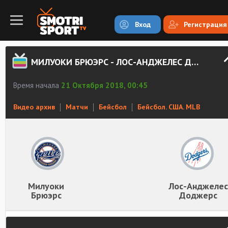
Вход
Регистрация
МИЛУОКИ БРЮЭРС - ЛОС-АНДЖЕЛЕС ДОДЖЕРС. ОБЗОР МАТЧА
Время начала
21 Октября 2018, 00:45
Видео архив
Матчи
Бейсбол
Бейсбол. США. MLB
Милуоки
Лос-Анджелес
Брюэрс
Доджерс