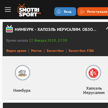
Вход
Регистрация
НИМБУРК - ХАПОЭЛЬ ИЕРУСАЛИМ. ОБЗОР МАТЧА
Время начала
22 Января 2019, 17:30
Видео архив
Матчи
Баскетбол
Баскетбол. FIBA
Хапоэль
Нимбурк
Иерусалим