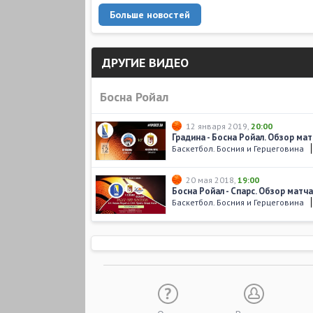
Больше новостей
ДРУГИЕ ВИДЕО
Босна Ройал
12 января 2019
,
20:00
Градина - Босна Ройал. Обзор ма
Баскетбол. Босния и Герцеговина
20 мая 2018
,
19:00
Босна Ройал - Спарс. Обзор матча
Баскетбол. Босния и Герцеговина
15 мая 2018
,
19:00
Спарс - Босна Ройал. Обзор матча
Баскетбол. Босния и Герцеговина
13 мая 2018
,
19:00
Босна Ройал - Спарс. Обзор матча
Баскетбол. Босния и Герцеговина