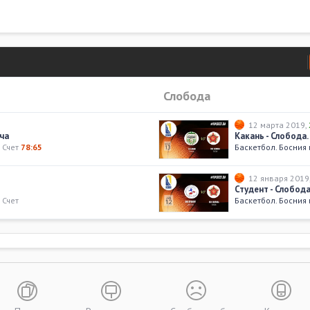
Слобода
12 марта 2019
,
тча
Какань - Слобода
Счет
78:65
Баскетбол. Босния
12 января 2019
Студент - Слобод
Счет
Баскетбол. Босния
04 апреля 2018
Студент - Слобод
Счет
69:55
Баскетбол. Босния
21 марта 2018
,
Младость - Слобо
Счет
82:74
Баскетбол. Босния