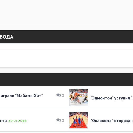
ОБОДА
еиграли "Майами Хит"
0
"Эдмонтон" уступил 
етти
"Оклахома" отпраздн
0
29.07.2018