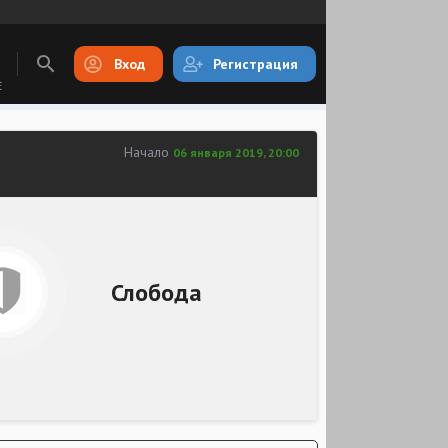
Вход
Регистрация
E
Начало
06 января 2019, 20:00
Слобода