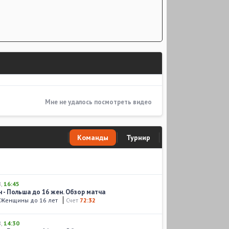
Мне не удалось посмотреть видео
Команды
Турнир
8
,
16:45
н - Польша до 16 жен. Обзор матча
. Женщины до 16 лет
Счет
72:32
8
,
14:30