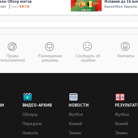
 жен. Обзор матча
Испания до 16 жен
 лет
Счет
59:74
Баскетбол. Европа
19 августа 201
6 жен. Обзор матча
Испания до 16 жен
 лет
Счет
63:53
Баскетбол. Европа
12 августа 201
 жен. Обзор матча
Испания до 16 жен
 лет
Счет
60:38
Баскетбол. Европа
Права
Размещение
Сообщить об
Контакты
пользователя
рекламы
ошибке
11 августа 201
о 16 жен. Обзор матча
Испания до 16 же
 лет
Счет
62:69
Баскетбол. Европа
09 августа 201
6 жен. Обзор матча
Испания до 16 жен
 лет
Счет
49:68
Баскетбол. Европа
ИИ
ВИДЕО-АРХИВ
НОВОСТИ
РЕЗУЛЬТАТ
Обзоры
Футбол
Футбол
Больше видео
Передачи
Хоккей
Хоккей
Новости
Теннис
Теннис