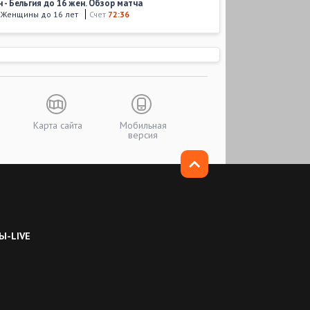
 - Бельгия до 16 жен. Обзор матча
. Женщины до 16 лет
Счет
72:36
8
,
14:30
 - Сербия до 16 жен. Обзор матча
. Женщины до 16 лет
Счет
78:47
7
,
17:15
 - Германия до 16 жен. Обзор матча
. Женщины до 16 лет
Счет
54:49
Карта сайта
Мобильная
версия
7
,
15:00
н - Польша до 16 жен. Обзор матча
. Женщины до 16 лет
Счет
79:58
7
,
15:00
 - Италия до 16 жен. Обзор матча
. Женщины до 16 лет
Счет
32:32
Ы-LIVE