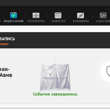
И
ВИДЕО-АРХИВ
РЕЗУЛЬТАТЫ
НОВОСТИ
БУКМЕКЕРЫ
LIVESCOR
 ЗАПИСЬ
зюдо
ран-
-Авив
Показать счет
Событие завершилось