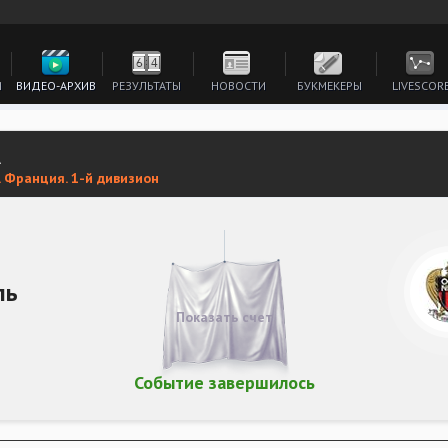
И
ВИДЕО-АРХИВ
РЕЗУЛЬТАТЫ
НОВОСТИ
БУКМЕКЕРЫ
LIVESCOR
А
 Франция. 1-й дивизион
ль
Показать счет
Событие завершилось