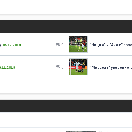
у
"Ницца" и "Анже" гол
0
06.12.2018
"Марсель" уверенно 
0
6.11.2018