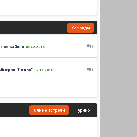
Команды
ов не забили
0
05.12.2018
обыграл "Дижон"
0
12.11.2018
Очные встречи
Турнир