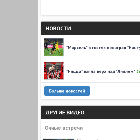
НОВОСТИ
"Марсель" в гостях проиграл "Нант
"Ницца" взяла верх над "Лиллем"
2
Больше новостей
ДРУГИЕ ВИДЕО
Очные встречи