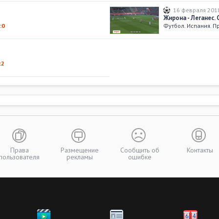
16 февраля 201
Жирона - Леганес.
:0
Футбол. Испания. П
:2
Права
Размещение
Сообщить об
Контакты
пользователя
рекламы
ошибке