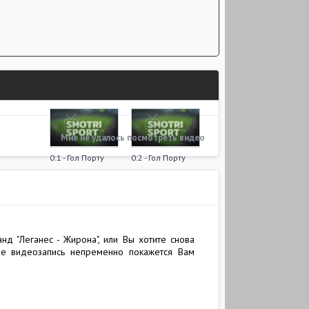
Мне не удалось посмотреть видео
0:1 - Гол Порту
0:2 - Гол Порту
д "Леганес - Жирона", или Вы хотите снова
ше видеозапись непременно покажется Вам