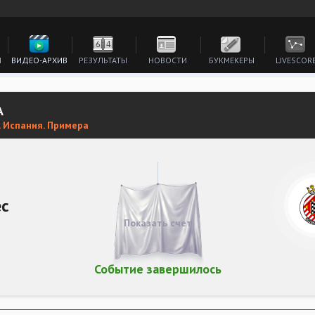
И
ВИДЕО-АРХИВ
РЕЗУЛЬТАТЫ
НОВОСТИ
БУКМЕКЕРЫ
LIVESCOR
А
 Испания. Примера
ес
Показать счет
Событие завершилось