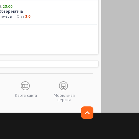
8
,
23:00
 Обзор матча
римера
Счет
3:0
Карта сайта
Мобильная
версия