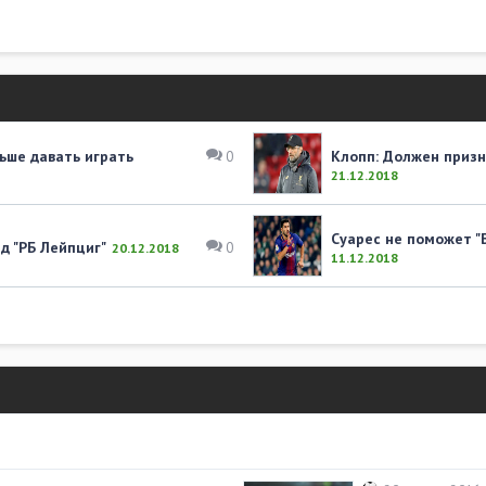
ьше давать играть
Клопп: Должен призна
0
21.12.2018
Суарес не поможет "
д "РБ Лейпциг"
0
20.12.2018
11.12.2018