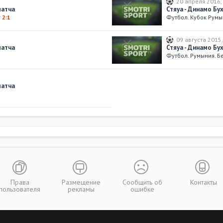
20 апреля 2016
,
матча
Стяуа - Динамо Бу
т
2:1
Футбол. Кубок Рум
09 августа 2015
матча
Стяуа - Динамо Бу
Футбол. Румыния. Б
матча
Права
Размещение
Сообщить об
Контакты
пользователя
рекламы
ошибке