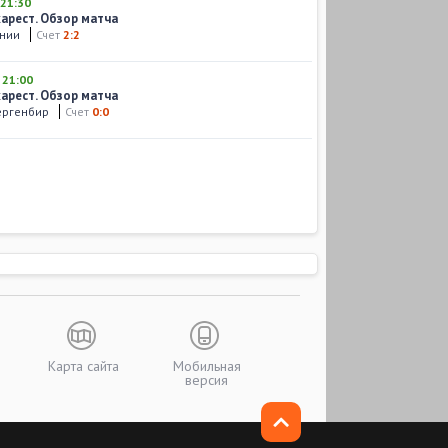
21:30
харест. Обзор матча
ынии
Счет
2:2
,
21:00
харест. Обзор матча
ергенбир
Счет
0:0
Карта сайта
Мобильная
версия