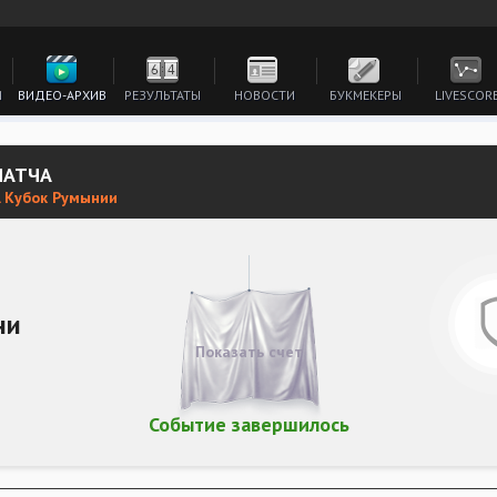
И
ВИДЕО-АРХИВ
РЕЗУЛЬТАТЫ
НОВОСТИ
БУКМЕКЕРЫ
LIVESCOR
МАТЧА
 Кубок Румынии
ни
Показать счет
Событие завершилось