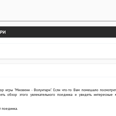
АРИ
ор игры "Миовени - Волунтари". Если что-то Вам помешало посмотр
реть обзор этого увлекательного поединка и увидеть интересные
т поединка.