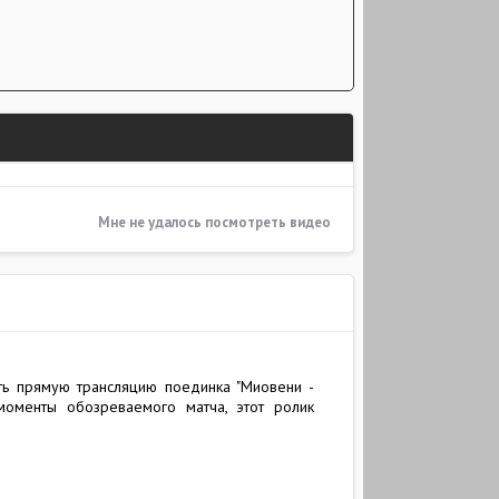
Мне не удалось посмотреть видео
еть прямую трансляцию поединка "Миовени -
 моменты обозреваемого матча, этот ролик