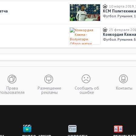
10 марта 2019
,
атча
КСМ Политехника 
Футбол. Румыния. 1
25 февраля 20
Конкордия Кяжна 
Футбол. Румыния. 
17 февраля 20
а
Волунтари - Кэлэ
Футбол. Румыния. 
11 февраля 20
Ботошани - Волун
Футбол. Румыния. 1
Права
Размещение
Сообщить об
Контакты
пользователя
рекламы
ошибке
03 февраля 20
Волунтари - Шепш
Футбол. Румыния. 1
21 декабря 20
КСМ Политехника 
Футбол. Румыния. 1