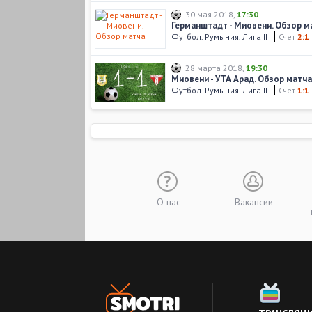
30 мая 2018
,
17:30
Германштадт - Миовени. Обзор м
Футбол. Румыния. Лига II
Счет
2:1
28 марта 2018
,
19:30
Миовени - УТА Арад. Обзор матча
Футбол. Румыния. Лига II
Счет
1:1
29 ноября 2017
,
18:30
Миовени - Газ Метан. Обзор матч
Футбол. Кубок Румынии
Счет
0:1
03 июня 2017
,
14:00
Сепси - Миовени. Обзор матча
Футбол. Румыния. Лига II
Счет
1:1
О нас
Вакансии
28 мая 2017
,
18:00
Миовени - Афумати. Обзор матча
Футбол. Румыния. Лига II
Счет
1:3
12 мая 2017
,
18:00
Брашов - Миовени. Обзор матча
Футбол. Румыния. Лига II
Счет
0:0