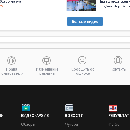
Обзор матча
Нидерланды жен -
25
Гандбол. Мир. Же
Больше видео
Права
Размещение
Сообщить об
Контакты
пользователя
рекламы
ошибке
ИИ
ВИДЕО-АРХИВ
НОВОСТИ
РЕЗУЛЬТАТ
Обзоры
Футбол
Футбол