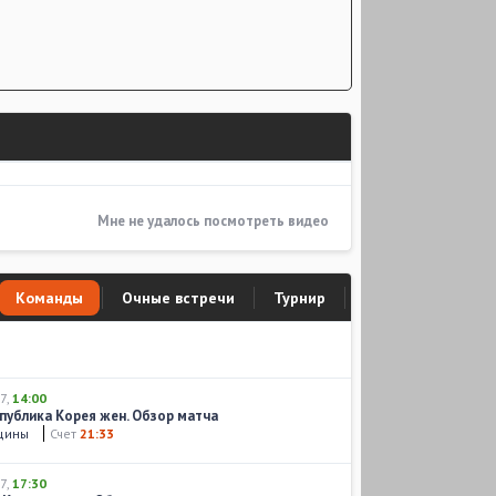
Мне не удалось посмотреть видео
Команды
Очные встречи
Турнир
7
,
14:00
спублика Корея жен. Обзор матча
нщины
Счет
21:33
7
,
17:30