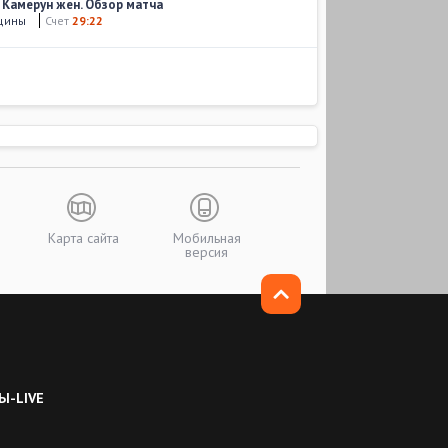
 Камерун жен. Обзор матча
нщины
Счет
29:22
Карта сайта
Мобильная
версия
Ы-LIVE