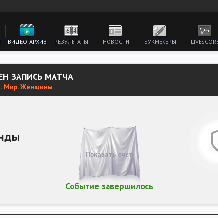
И
ВИДЕО-АРХИВ
РЕЗУЛЬТАТЫ
НОВОСТИ
БУКМЕКЕРЫ
LIVESCOR
ЕН ЗАПИСЬ МАТЧА
л. Мир. Женщины
нды
Показать счет
Событие завершилось