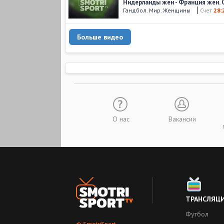
Нидерланды жен - Франция жен. 
Гандбол. Мир. Женщины
Счет
28:
Больше видео
О нас
Вакансии
ТРАНСЛЯЦ
Футбол
© SmotriSport