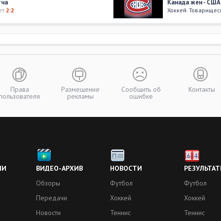
тча
Канада жен - США
ет
2:2
Хоккей. Товарищес
22 февраля 20
матча
Канада жен - США
Счет
8:1
Хоккей. Олимпиад
01 апреля 2016
США жен - Россия
Хоккей. Чемпиона
Права
Размещение
Сообщить об
Контакты
пользователя
рекламы
ошибке
30 марта 2016
,
Финляндия жен - 
Хоккей. Чемпиона
Больше видео
ИИ
ВИДЕО-АРХИВ
НОВОСТИ
РЕЗУЛЬТАТ
Обзоры
Футбол
Футбол
Передачи
Хоккей
Хоккей
Новости
Теннис
Теннис