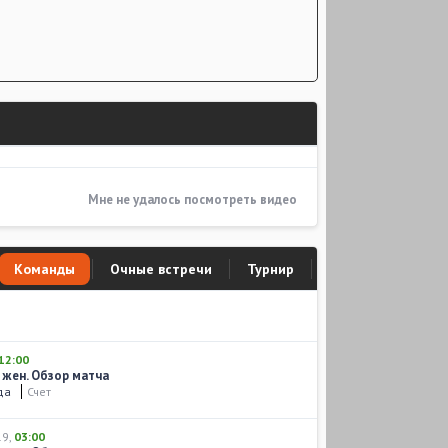
Мне не удалось посмотреть видео
Команды
Очные встречи
Турнир
12:00
 жен. Обзор матча
да
Счет
19
,
03:00