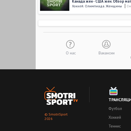
Канада жен - США жен. Обзор ма
Хоккей. Олимпиада. Женщины
Сч
30 марта 2016
,
05:30
Канада жен - Россия жен. Обзор 
Хоккей. Чемпионат Мира. Женщины
Больше видео
О нас
Вакансии
ТРАНСЛЯЦ
Футбол
© SmotriSport
Хоккей
2026
Теннис