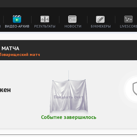
И
ВИДЕО-АРХИВ
РЕЗУЛЬТАТЫ
НОВОСТИ
БУКМЕКЕРЫ
LIVESCOR
Ь МАТЧА
 Товарищеский матч
жен
Показать счет
Событие завершилось