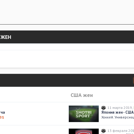
 ЖЕН
США жен
11 марта 2019
,
тча
Япония жен - США
0:1
Хоккей. Универсиа
13 февраля 20