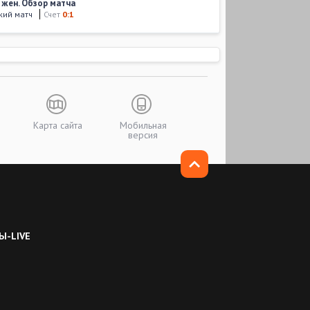
 жен. Обзор матча
кий матч
Счет
0:1
18
,
07:15
 жен. Обзор матча
а. Женщины
Счет
2:2
,
01:30
 жен. Обзор матча
т Мира. Женщины
Счет
8:0
Карта сайта
Мобильная
версия
01:30
США жен. Обзор матча
т Мира. Женщины
Счет
1:2
Ы-LIVE