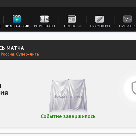
И
ВИДЕО-АРХИВ
РЕЗУЛЬТАТЫ
НОВОСТИ
БУКМЕКЕРЫ
LIVESCOR
СЬ МАТЧА
 Россия. Супер-лига
я
ция
Показать счет
Событие завершилось