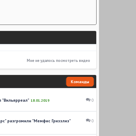
Мне не удалось посмотреть видео
Команды
л "Вильярреал"
0
18.01.2019
рс" разгромили "Мемфис Гриззлиз"
0