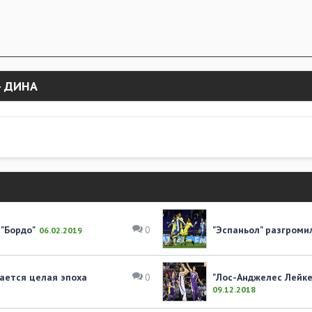
- ДИНА
 "Бордо"
"Эспаньол" разгроми
0
06.02.2019
ается целая эпоха
"Лос-Анджелес Лейке
0
09.12.2018