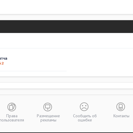
атча
6:2
Права
Размещение
Сообщить об
Контакты
пользователя
рекламы
ошибке