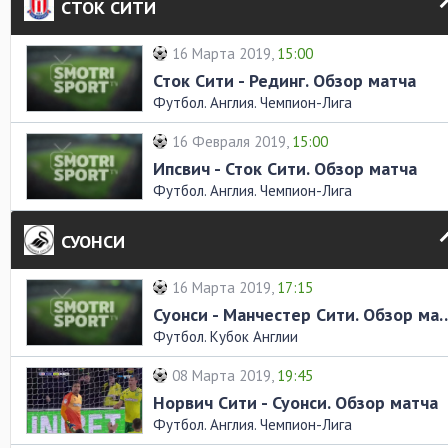
СТОК СИТИ
16 Марта 2019,
15:00
Сток Сити - Рединг. Обзор матча
Футбол. Англия. Чемпион-Лига
16 Февраля 2019,
15:00
Ипсвич - Сток Сити. Обзор матча
Футбол. Англия. Чемпион-Лига
СУОНСИ
16 Марта 2019,
17:15
Суонси - Манчестер Сити
Футбол. Кубок Англии
08 Марта 2019,
19:45
Норвич Сити - Суонси. Обзор матча
Футбол. Англия. Чемпион-Лига