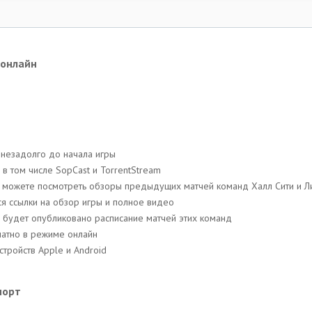
 онлайн
 незадолго до начала игры
 в том числе SopCast и TorrentStream
ы можете посмотреть обзоры предыдущих матчей команд Халл Сити и Л
ся ссылки на обзор игры и полное видео
си будет опубликовано расписание матчей этих команд
латно в режиме онлайн
тройств Apple и Android
порт