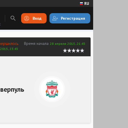
RU
Вход
Регистрация
E
вершилось
Время начала
28 апреля 2015, 21:45
2015, 23:45
верпуль