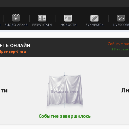
И
ВИДЕО-АРХИВ
РЕЗУЛЬТАТЫ
НОВОСТИ
БУКМЕКЕРЫ
LIVESCOR
Событие за
РЕТЬ ОНЛАЙН
28 апреля 
 Премьер-Лига
ити
Ли
Показать счет
Событие завершилось