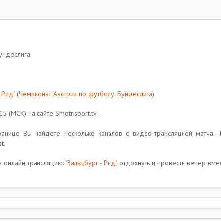
Бундеслига
 Рид"
(
Чемпионат Австрии по футболу. Бундеслига
)
 (МСК) на сайте Smotrisport.tv .
транице Вы найдете несколько каналов с видео-трансляцией матча. 
t.
 онлайн трансляцию:
"Зальцбург - Рид"
, отдохнуть и провести вечер вме