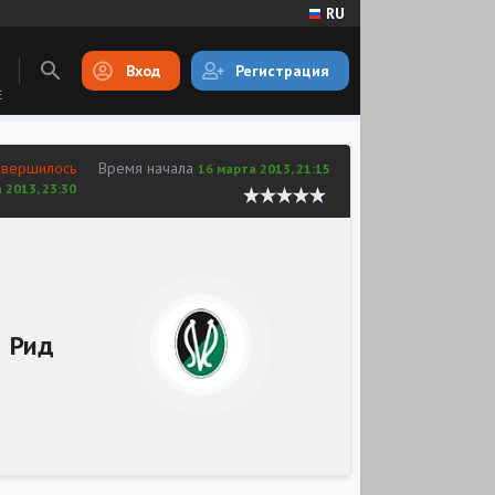
RU
Вход
Регистрация
E
авершилось
Время начала
16 марта 2013, 21:15
 2013, 23:30
Рид