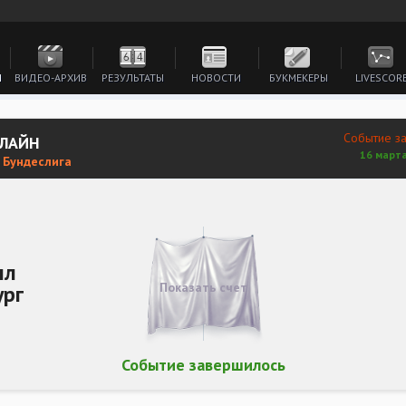
И
ВИДЕО-АРХИВ
РЕЗУЛЬТАТЫ
НОВОСТИ
БУКМЕКЕРЫ
LIVESCOR
Событие з
НЛАЙН
16 марта
. Бундеслига
лл
Показать счет
ург
Событие завершилось