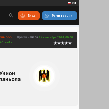
RU
Вход
Регистрация
E
ршилось
Время начала
14 сентября 2014, 00:00
14, 01:30
Унион
паньола