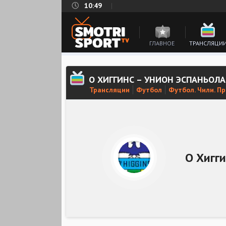
10:49
ГЛАВНОЕ
ТРАНСЛЯЦИ
О ХИГГИНС – УНИОН ЭСПАНЬОЛ
Трансляции
Футбол
Футбол. Чили. П
О Хигг