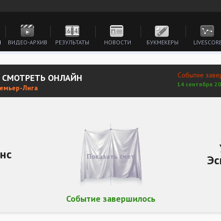
И
ВИДЕО-АРХИВ
РЕЗУЛЬТАТЫ
НОВОСТИ
БУКМЕКЕРЫ
LIVESCOR
Событие заве
А СМОТРЕТЬ ОНЛАЙН
14 сентября 20
ремьер-Лига
инс
Показать счет
Эс
Событие завершилось