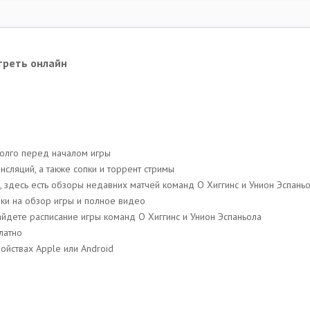
отреть онлайн
долго перед началом игры
сляций, a также сопки и торрент стримы
 здесь есть обзоры недавних матчей команд О Хиггинс и Унион Эспаньо
лки на обзор игры и полное видео
 найдете расписание игры команд О Хиггинс и Унион Эспаньола
латно
ойствах Apple или Android