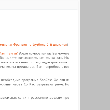
мпионат Франции по футболу. 2-й дивизион
)
ан - Генган"
. Возле номера канала Вы можете
, Вы имеете возможность менять каналы. Мы
й посетитель нашел подходящую трансляцию.
нимание, мы предлагаем Вам попробовать все
ых необходима программа SopCast. Основным
ансляции через СопКаст закрывают реже. Но
 социальных сетях и расскажите друзьям про