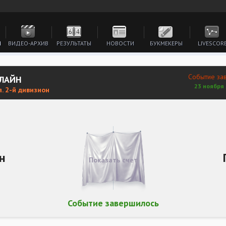
И
ВИДЕО-АРХИВ
РЕЗУЛЬТАТЫ
НОВОСТИ
БУКМЕКЕРЫ
LIVESCOR
Событие за
НЛАЙН
23 ноября 
. 2-й дивизион
н
Показать счет
Событие завершилось