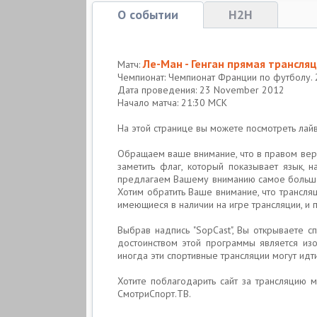
О событии
H2H
Ле-Ман - Генган прямая трансля
Матч:
Чемпионат: Чемпионат Франции по футболу. 
Дата проведения: 23 November 2012
Начало матча: 21:30 МСК
На этой странице вы можете посмотреть ла
Обращаем ваше внимание, что в правом вер
заметить флаг, который показывает язык, 
предлагаем Вашему вниманию самое большое
Хотим обратить Ваше внимание, что трансля
имеющиеся в наличии на игре трансляции, и
Выбрав надпись "SopCast", Вы открываете 
достоинством этой программы является изо
иногда эти спортивные трансляции могут идт
Хотите поблагодарить сайт за трансляцию 
СмотриСпорт.ТВ.