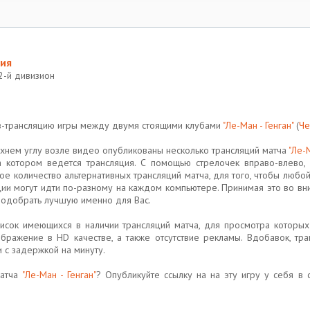
ция
2-й дивизион
йв-трансляцию игры между двумя стоящими клубами
"Ле-Ман - Генган"
(
Че
хнем углу возле видео опубликованы несколько трансляций матча
"Ле-М
на котором ведется трансляция. С помощью стрелочек вправо-влево
 количество альтернативных трансляций матча, для того, чтобы любо
ции могут идти по-разному на каждом компьютере. Принимая это во в
 подобрать лучшую именно для Вас.
список имеющихся в наличии трансляций матча, для просмотра котор
бражение в HD качестве, а также отсутствие рекламы. Вдобавок, тр
и с задержкой на минуту.
матча
"Ле-Ман - Генган"
? Опубликуйте ссылку на на эту игру у себя в