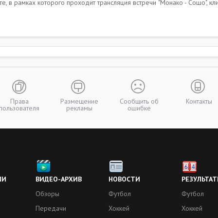
, в рамках которого проходит трансляция встречи "Монако - Сошо", клик
Права
Размещение
Сообщить об
Контакты
пользователя
рекламы
ошибке
ИИ
ВИДЕО-АРХИВ
НОВОСТИ
РЕЗУЛЬТАТ
Обзоры
Футбол
Футбол
Передачи
Хоккей
Хоккей