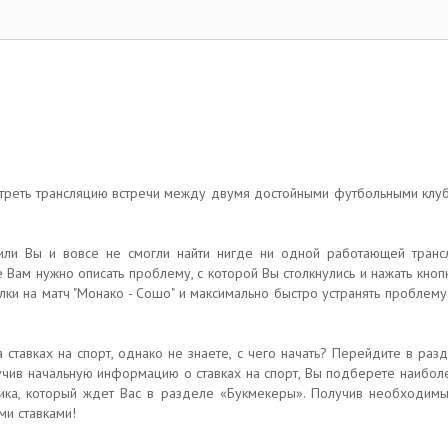
реть трансляцию встречи между двумя достойными футбольными клуба
, или Вы и вовсе не смогли найти нигде ни одной работающей транс
е Вам нужно описать проблему, с которой Вы столкнулись и нажать кно
ки на матч "Монако - Сошо" и максимально быстро устранять проблему
а ставках на спорт, однако не знаете, с чего начать? Перейдите в ра
лучив начальную информацию о ставках на спорт, Вы подберете наибол
ка, который ждет Вас в разделе «Букмекеры». Получив необходимы
ми ставками!