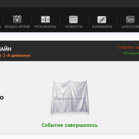
И
ВИДЕО-АРХИВ
РЕЗУЛЬТАТЫ
НОВОСТИ
БУКМЕКЕРЫ
LIVESCOR
Событие з
ЛАЙН
09 марта
. 1-й дивизион
о
Показать счет
Событие завершилось