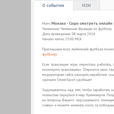
О событии
H2H
Монако - Сошо смотреть онлайн
Матч:
Чемпионат: Чемпионат Франции по футболу
Дата проведения: 08 марта 2014
Начало матча: 23:00 МСК
Приглашаем всех любителей футбола посмот
футболу
)
Если трансляция игры перестала работать
посмотреть трансляцию». Откроется окно, гд
модераторам сайта находить нерабочие ссыл
сделаем SmotriSport удобным!
Задумываетесь над тем, чтобы заработать н
полностью окунуться в мир букмекеров. По
на вопросы Вашего персонального помощни
ставку» и можете начинать охоту за победны