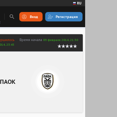
RU
Вход
Регистрация
E
ершилось
Время начала
09 февраля 2014, 21:30
014, 23:45
ПАОК