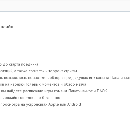
онлайн
о до старта поединка
ляций, a также сопкасты и торрент стримы
 есть возможность посмотреть обзоры предыдущих игр команд Панатина
ки на нарезки голевых моментов и обзор матча
си вы найдете расписание игры команд Панатинаикос и ПАОК
еть онлайн совершенно бесплатно
просмотра на устройствах Apple или Android