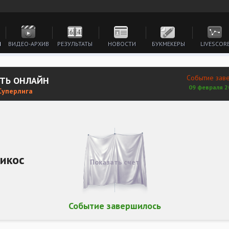
И
ВИДЕО-АРХИВ
РЕЗУЛЬТАТЫ
НОВОСТИ
БУКМЕКЕРЫ
LIVESCOR
Событие зав
ЕТЬ ОНЛАЙН
09 февраля 2
Суперлига
икос
Показать счет
Событие завершилось