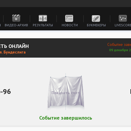
И
ВИДЕО-АРХИВ
РЕЗУЛЬТАТЫ
НОВОСТИ
БУКМЕКЕРЫ
LIVESCOR
Событие зав
ЕТЬ ОНЛАЙН
09 декабря 2
я. Бундеслига
р-96
Показать счет
Событие завершилось