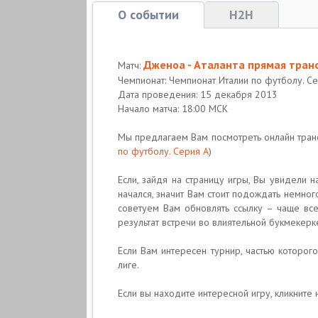
О событии
H2H
Дженоа - Аталанта прямая тран
Матч:
Чемпионат: Чемпионат Италии по футболу. С
Дата проведения: 15 декабря 2013
Начало матча: 18:00 МСК
Мы предлагаем Вам посмотреть онлайн тра
по футболу. Серия A
)
Если, зайдя на страницу игры, Вы увидели 
начался, значит Вам стоит подождать немно
советуем Вам обновлять ссылку – чаще все
результат встречи во влиятельной букмекерк
Если Вам интересен турнир, частью которого
лиге.
Если вы находите интересной игру, кликните н