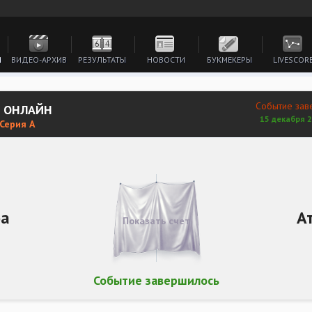
И
ВИДЕО-АРХИВ
РЕЗУЛЬТАТЫ
НОВОСТИ
БУКМЕКЕРЫ
LIVESCOR
Событие зав
Ь ОНЛАЙН
15 декабря 2
 Серия А
а
А
Показать счет
Событие завершилось