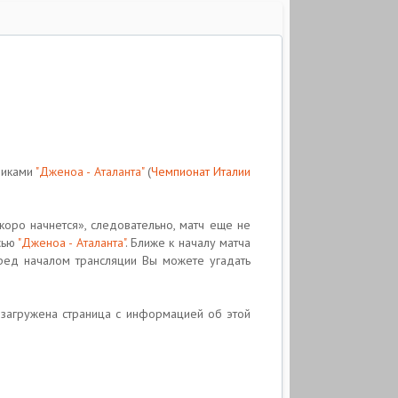
никами
"Дженоа - Аталанта"
(
Чемпионат Италии
коро начнется», следовательно, матч еще не
сью
"Дженоа - Аталанта"
. Ближе к началу матча
еред началом трансляции Вы можете угадать
ет загружена страница с информацией об этой