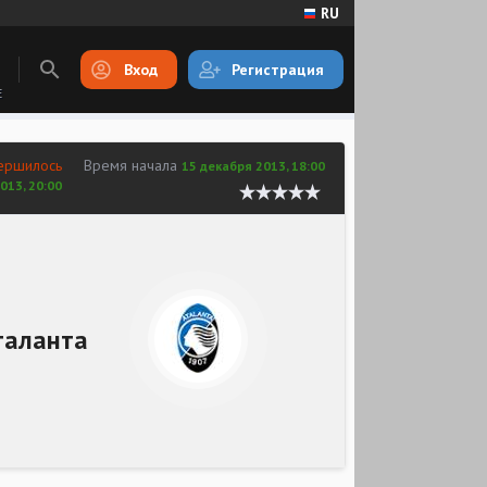
RU
Вход
Регистрация
E
ершилось
Время начала
15 декабря 2013, 18:00
013, 20:00
таланта