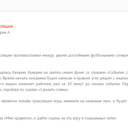
сляция
ерия A
нсляцию противостояния между двумя достойными футбольными сопер
надпись белыми буквами на светло-синем фоне со словами «Событие с
го. Время начала поединка будет написан в правом углу рядом с надпи
го видео начинает работать уже за 10 минут до начала события. П
е, перейдя по ссылке «Сделать ставку».
 является онлайн трансляция игры, кликните на название лиги, и буд
а «Мне нравится», и дайте ссылку на эту игру в социальных сетях.