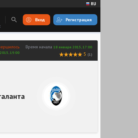
RU
Вход
Регистрация
E
вершилось
Время начала
18 января 2015, 17:00
2015, 19:00
5
(1)
таланта