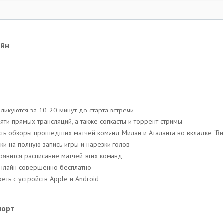
айн
ликуются за 10-20 минут до старта встречи
ти прямых трансляций, a также сопкасты и торрент стримы
 есть обзоры прошедших матчей команд Милан и Аталанта во вкладке “В
ки на полную запись игры и нарезки голов
появится расписание матчей этих команд
онлайн совершенно бесплатно
ть с устройств Apple и Android
порт