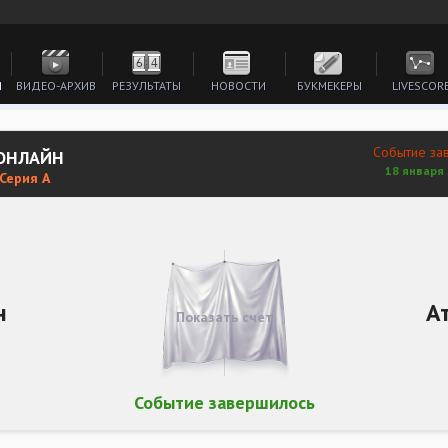
И
ВИДЕО-АРХИВ
РЕЗУЛЬТАТЫ
НОВОСТИ
БУКМЕКЕРЫ
LIVESCOR
Событие за
 ОНЛАЙН
18 января 
 Серия А
н
А
Показать счет
Событие завершилось