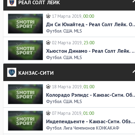
РЕАЛ СОЛТ ЛЕЙК
17 Марта 2019,
00:00
Ди Си Юнайтед - Реал Солт Л
Футбол. США. MLS
02 Марта 2019,
23:00
Хьюстон Динамо - Реал Солт Лейк. О
Футбол. США. MLS
КАНЗАС-СИТИ
18 Марта 2019,
01:00
Колорадо Рэпидс - Канзас-Си
Футбол. США. MLS
07 Марта 2019,
01:00
Индепендьенте - Канзас-Сити. Обзор матча
Футбол. Лига Чемпионов КОНКАКАФ