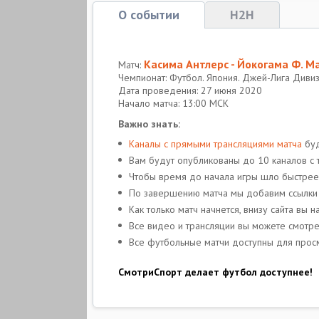
О событии
H2H
Касима Антлерс - Йокогама Ф. М
Матч:
Чемпионат: Футбол. Япония. Джей-Лига Диви
Дата проведения: 27 июня 2020
Начало матча: 13:00 МСК
Важно знать:
Каналы с прямыми трансляциями матча
буд
Вам будут опубликованы до 10 каналов с т
Чтобы время до начала игры шло быстрее
По завершению матча мы добавим ссылки
Как только матч начнется, внизу сайта вы 
Все видео и трансляции вы можете смотре
Все футбольные матчи доступны для просм
СмотриСпорт делает футбол доступнее!