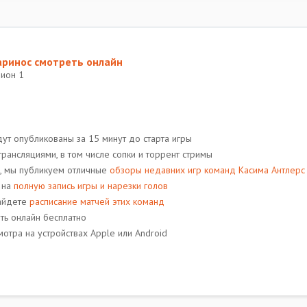
аринос смотреть онлайн
зион 1
ут опубликованы за 15 минут до старта игры
рансляциями, в том числе сопки и торрент стримы
, мы публикуем отличные
обзоры недавних игр команд Касима Антлерс
 на
полную запись игры и нарезки голов
найдете
расписание матчей этих команд
ть онлайн бесплатно
отра на устройствах Apple или Android