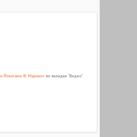
 и Йокогама Ф. Маринос
во вкладке “Видео”