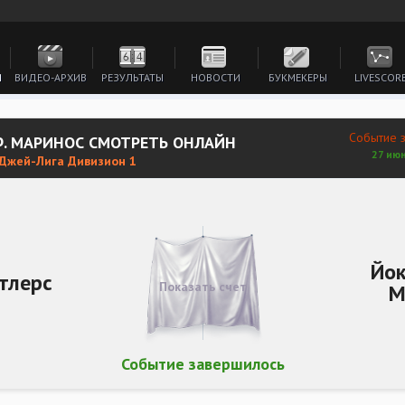
И
ВИДЕО-АРХИВ
РЕЗУЛЬТАТЫ
НОВОСТИ
БУКМЕКЕРЫ
LIVESCOR
Событие 
Ф. МАРИНОС СМОТРЕТЬ ОНЛАЙН
27 июн
 Джей-Лига Дивизион 1
Йок
тлерс
Показать счет
М
Событие завершилось