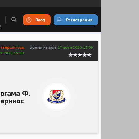
Вход
Регистрация
E
завершилось
Время начала
27 июня 2020, 13:00
я 2020, 15:00
огама Ф.
аринос