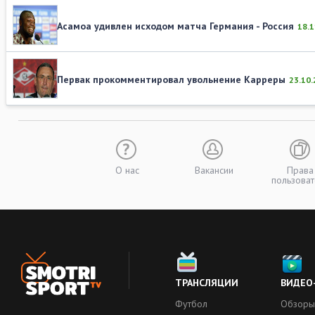
Асамоа удивлен исходом матча Германия - Россия
18.
Первак прокомментировал увольнение Карреры
23.10
О нас
Вакансии
Права
пользоват
ТРАНСЛЯЦИИ
ВИДЕО
Футбол
Обзоры