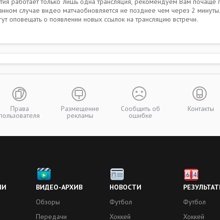
бытия работает только лишь одна трансляция, рекомендуем Вам почаще 
анном случае видео матчаобновляется не позднее чем через 2 минуты.
т оповещать о появлении новых ссылок на трансляцию встречи.
Права
Размещение
Сообщить об
Контакты
пользователя
рекламы
ошибке
ИИ
ВИДЕО-АРХИВ
НОВОСТИ
РЕЗУЛЬТАТ
Обзоры
Футбол
Футбол
Передачи
Хоккей
Хоккей