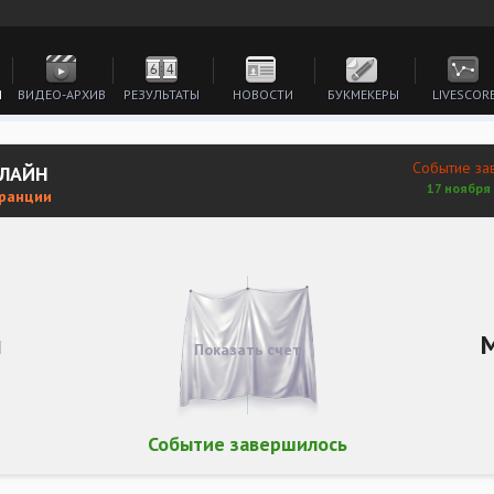
И
ВИДЕО-АРХИВ
РЕЗУЛЬТАТЫ
НОВОСТИ
БУКМЕКЕРЫ
LIVESCOR
Событие за
НЛАЙН
17 ноября 
Франции
н
Показать счет
Событие завершилось