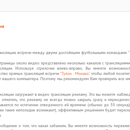
ия
трансляцию встречи между двумя достойными футбольными командами
"
страницы около видео представлено несколько каналов с трансляциям
нсляции. Используя стрелочки влево-вправо, Вы имеете возможнос
ство прямых трансляций встречи
"Тулон - Монако"
, чтобы любой посети
от вашего компьютера. Поэтому мы рекомендуем Вам проверить все им
ансляции загружают в видео трансляции рекламу. Это вы можете наблюд
им отметить, что рекламу не всегда можно закрыть сразу и периоди
ывается по истечении отведенного ей времени (обычно до 30 секунд). 
ки такие неполадки возникают), эффективным решением будет перезап
.
общение о том, что канал забанили, Вы имеете возможность переключи