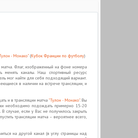
Тулон - Монако"
(
Кубок Франции по футболу
)
и матча. Флаг, изображенный на фоне номера
ть менять каналы. Наш спортивный ресурс
тель мог найти для себя подходящий вариант.
еющиеся в наличии на встрече трансляции, и
ать и в трансляции матча
"Тулон - Монако"
. Вы
чески необходимо подождать примерно 15-20
В случае, если у Вас не получилось закрыть
устить трансляции матча – вероятнее всего,
ться на другой канал (в углу страницы над