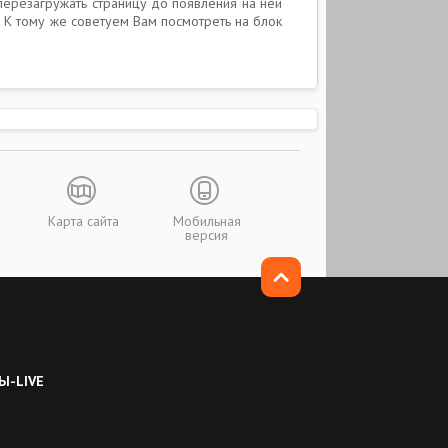
перезагружать страницу до появления на ней
 К тому же советуем Вам посмотреть на блок
Карта сайта
Мобильная
версия
Ы-LIVE