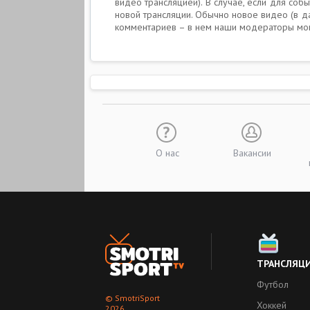
видео трансляцией). В случае, если для со
новой трансляции. Обычно новое видео (в д
комментариев – в нем наши модераторы могу
О нас
Вакансии
ТРАНСЛЯЦ
Футбол
© SmotriSport
Хоккей
2026