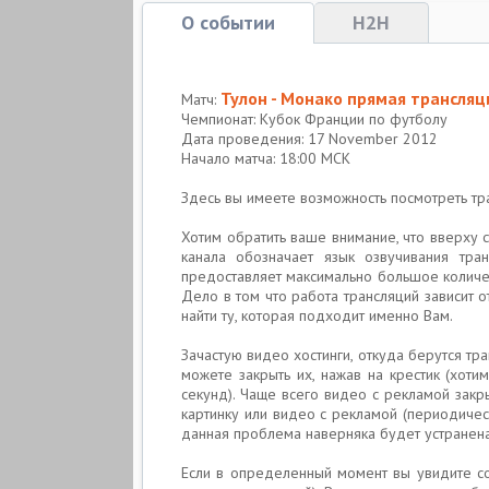
О событии
H2H
Тулон - Монако прямая трансляц
Матч:
Чемпионат: Кубок Франции по футболу
Дата проведения: 17 November 2012
Начало матча: 18:00 МСК
Здесь вы имеете возможность посмотреть 
Хотим обратить ваше внимание, что вверху 
канала обозначает язык озвучивания тра
предоставляет максимально большое количе
Дело в том что работа трансляций зависит 
найти ту, которая подходит именно Вам.
Зачастую видео хостинги, откуда берутся тр
можете закрыть их, нажав на крестик (хот
секунд). Чаще всего видео с рекламой закр
картинку или видео с рекламой (периодичес
данная проблема наверняка будет устранена
Если в определенный момент вы увидите со