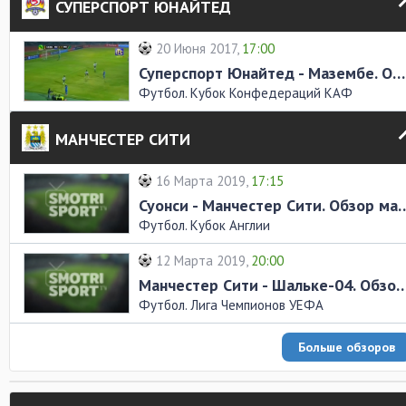
СУПЕРСПОРТ ЮНАЙТЕД
20 Июня 2017,
17:00
Суперспорт Юнайтед - Мазембе. Обзор матча
Футбол. Кубок Конфедераций КАФ
МАНЧЕСТЕР СИТИ
16 Марта 2019,
17:15
Суонси - Манчестер Сити
Футбол. Кубок Англии
12 Марта 2019,
20:00
Манчестер Сити - Шальке-04. Об
Футбол. Лига Чемпионов УЕФА
Больше обзоров