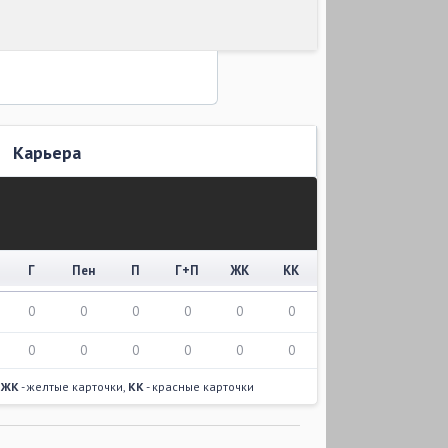
Карьера
Г
Пен
П
Г+П
ЖК
КК
0
0
0
0
0
0
0
0
0
0
0
0
,
ЖК
- желтые карточки,
КК
- красные карточки