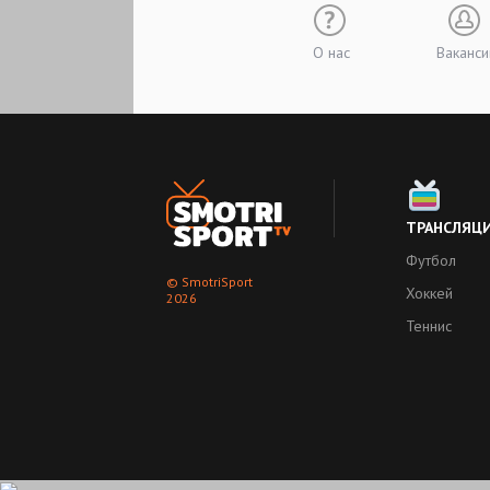
О нас
Ваканси
ТРАНСЛЯЦ
Футбол
© SmotriSport
Хоккей
2026
Теннис