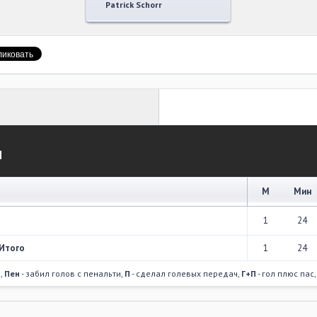
Patrick Schorr
М
М
Мин
1
24
Итого
1
24
в,
Пен
- забил голов с пенальти,
П
- сделал голевых передач,
Г+П
- гол плюс пас