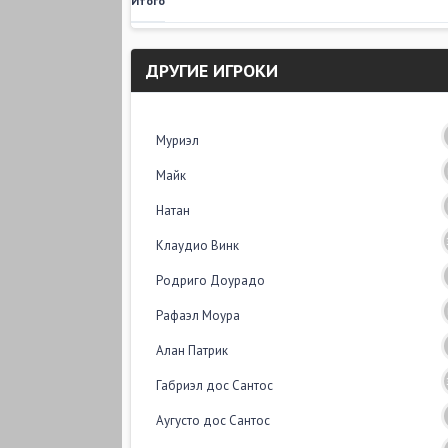
Итого
ДРУГИЕ ИГРОКИ
Муриэл
Майк
Натан
Клаудио Винк
Родриго Доурадо
Рафаэл Моура
Алан Патрик
Габриэл дос Сантос
Аугусто дос Сантос