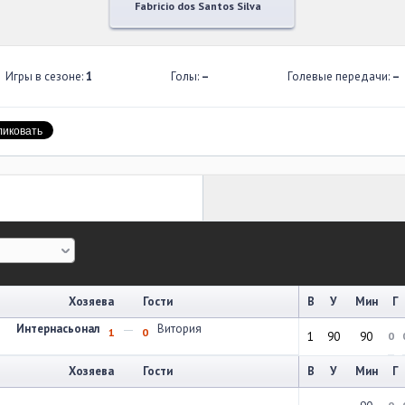
Fabricio dos Santos Silva
Игры в сезоне:
1
Голы:
–
Голевые передачи:
–
Хозяева
Гости
В
У
Мин
Г
Интернасьонал
Витория
1
0
1
90
90
0
Хозяева
Гости
В
У
Мин
Г