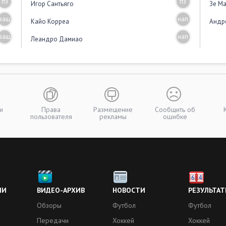
пз
пз
Игор Сантьяго
Зе М
защ
нап
Кайо Корреа
Андр
защ
нап
Леандро Дамиао
и
Права
Размещение
Сообщить об
пользователя
рекламы
ошибке
ИИ
ВИДЕО-АРХИВ
НОВОСТИ
РЕЗУЛЬТАТ
Обзоры
Футбол
Футбол
Передачи
Хоккей
Хоккей