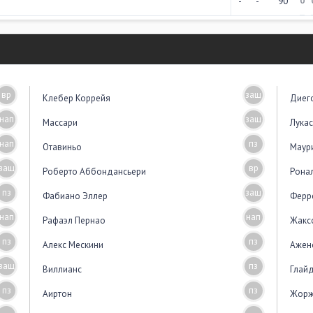
-
-
90
0
вр
защ
Клебер Коррейя
Диег
нап
защ
Массари
Лука
нап
пз
Отавиньо
Маур
защ
вр
Роберто Аббондансьери
Рона
пз
защ
Фабиано Эллер
Ферр
нап
нап
Рафаэл Пернао
Жакс
пз
пз
Алекс Мескини
Ажен
защ
пз
Виллианс
Глай
пз
пз
Аиртон
Жорж