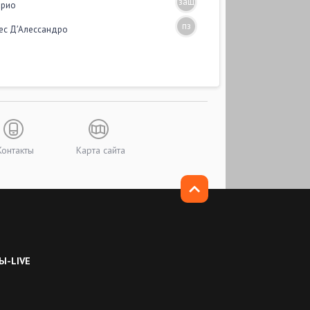
защ
арио
пз
ес Д′Алессандро
Контакты
Карта сайта
Ы-LIVE