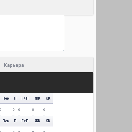
Карьера
Пен
П
Г+П
ЖК
КК
0
0
0
0
0
Пен
П
Г+П
ЖК
КК