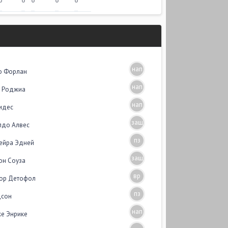
0
0
0
0
0
нап
о Форлан
нап
с Роджиа
нап
идес
защ
лдо Алвес
пз
ейра Эдней
защ
он Соуза
вр
ор Детофол
пз
дсон
нап
е Энрике