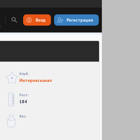
Вход
Регистрация
E
Клуб:
Интернасьонал
Рост:
184
Вес: