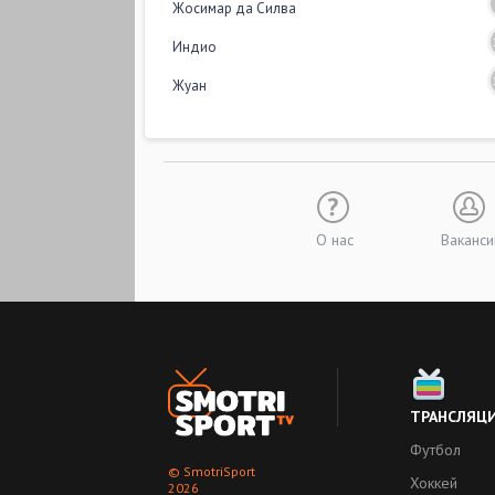
Жосимар да Силва
Индио
Жуан
О нас
Ваканси
ТРАНСЛЯЦ
Футбол
© SmotriSport
Хоккей
2026