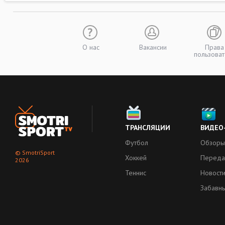
О нас
Вакансии
Права
пользоват
ТРАНСЛЯЦИИ
ВИДЕО
Футбол
Обзоры
© SmotriSport
Хоккей
Переда
2026
Теннис
Новост
Забавн