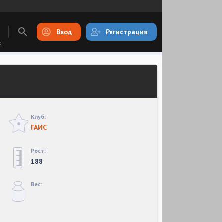
Вход
Регистрация
E
Клуб:
ГАИС
Рост:
188
Вес: