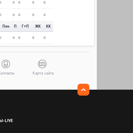
0
0
0
0
0
0
0
0
0
0
Пен
П
Г+П
ЖК
КК
0
0
0
0
0
Контакты
Карта сайта
Ы-LIVE