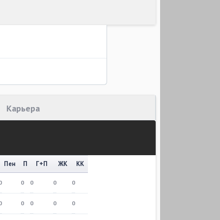
Карьера
Пен
П
Г+П
ЖК
КК
0
0
0
0
0
0
0
0
0
0