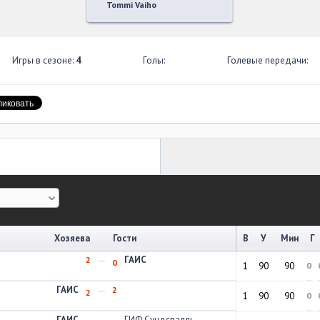
Tommi Vaiho
Игры в сезоне:
4
Голы:
Голевые передачи:
Хозяева
Гости
В
У
Мин
Г
ГАИС
2
0
1
90
90
0
ГАИС
2
2
1
90
90
0
ГАИС
ГИФ Сундсвалль