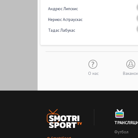
Андрюс Липскис
Нериюс Астраускас
Тадас Лабукас
О нас
Ваканси
ТРАНСЛЯЦ
Футбол
© SmotriSport