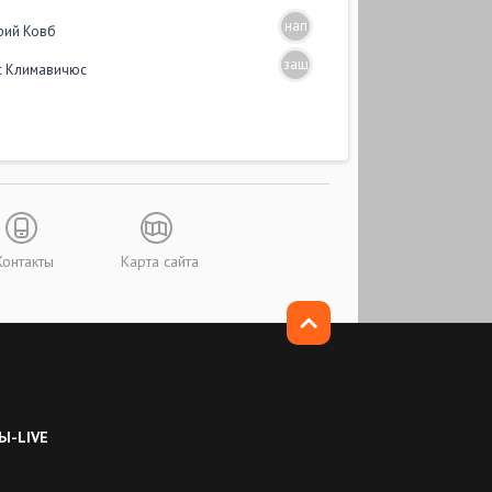
нап
рий Ковб
защ
с Климавичюс
Контакты
Карта сайта
Ы-LIVE