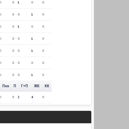
0
0
1
0
0
0
0
0
1
0
0
0
1
0
0
0
0
0
1
0
0
0
0
1
0
0
0
0
0
0
0
0
0
1
0
Пен
П
Г+П
ЖК
КК
0
0
2
4
0