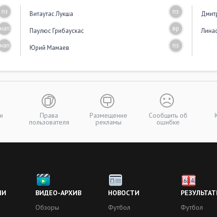
пз
пз
Витаутас Лукша
Дмит
нап
вр
Паулюс Грибаускас
Лина
нап
пз
Юрий Мамаев
и
Права
Размещение
Сообщить об
пользователя
рекламы
ошибке
ИИ
ВИДЕО-АРХИВ
НОВОСТИ
РЕЗУЛЬТАТ
Обзоры
Футбол
Футбол