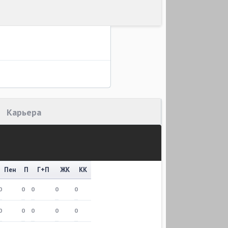
Карьера
Пен
П
Г+П
ЖК
КК
0
0
0
0
0
0
0
0
0
0