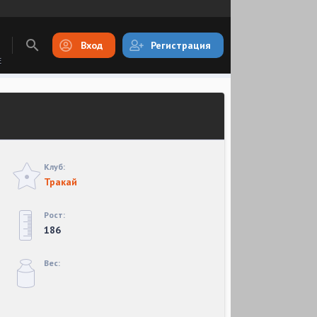
Вход
Регистрация
E
Клуб:
Тракай
Рост:
186
Вес: