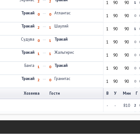
2
2
1
90
90
1
Тракай
Атлантас
0
0
1
90
90
0
Тракай
Шауляй
2
1
1
90
90
1
Судува
Тракай
0
1
1
90
90
0
Тракай
Жальгирис
1
1
1
90
90
0
Банга
Тракай
1
0
1
90
90
0
Тракай
Гранитас
2
0
1
90
90
0
Хозяева
Гости
В
У
Мин
Г
-
-
810
2