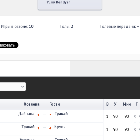
Yuriy Kendysh
Игры в сезоне:
10
Голы:
2
Голевые передачи:
–
Хозяева
Гости
В
У
Мин
Г
Дайнава
Тракай
1
7
1
90
90
0
Тракай
Круоя
1
4
1
90
90
0
Экранас
Тракай